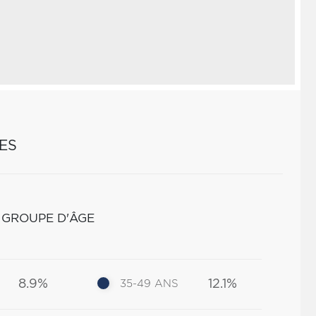
ES
 GROUPE D'ÂGE
8.9%
12.1%
35-49 ANS