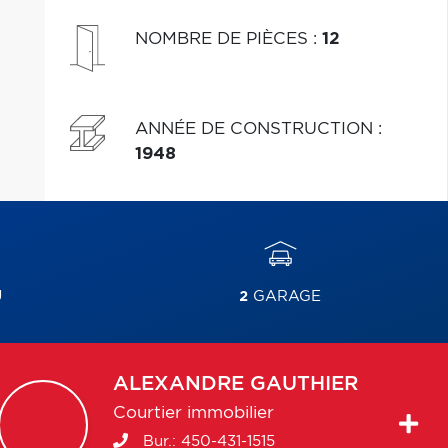
NOMBRE DE PIÈCES
:
12
ANNÉE DE CONSTRUCTION
:
1948
U
2
GARAGE
ALEXANDRE
GAUTHIER
Courtier immobilier
Bur.:
450-431-1515