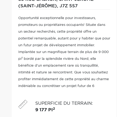
(SAINT-JÉRÔME),
J7Z 5S7
Opportunité exceptionnelle pour investisseurs,
promoteurs ou propriétaires occupants! Située dans
un secteur recherchés, cette propriété offre un
potentiel remarquable, autant pour y habiter que pour
un futur projet de développement immobilier.
Implantée sur un magnifique terrain de plus de 9 000
pi² bordé par la splendide rivière du Nord, elle
bénéficie d'un emplacement rare où tranquillité,
intimité et nature se rencontrent. Que vous souhaitiez
profiter immédiatement de cette propriété au charme
indéniable ou concrétiser un projet futur de 6
logements, cette adresse représente un
investissement de choix avec un potentiel
SUPERFICIE DU TERRAIN
:
exceptionnel.
2
9 177 PI