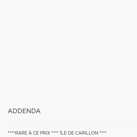
ADDENDA
****RARE À CE PRIX **** ÎLE DE CARILLON ****