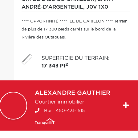
ANDRÉ-D'ARGENTEUIL,
J0V 1X0
**** OPPORTINITÉ **** ILE DE CARILLON **** Terrain
de plus de 17 300 pieds carrés sur le bord de la
Rivière des Outaouais.
SUPERFICIE DU TERRAIN
:
2
17 343 PI
ALEXANDRE
GAUTHIER
Courtier immobilier
Bur.:
450-431-1515