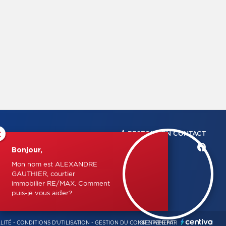
×
RESTONS EN CONTACT
Bonjour,
Mon nom est ALEXANDRE
GAUTHIER, courtier
immobilier RE/MAX. Comment
puis-je vous aider?
LITÉ
-
CONDITIONS D'UTILISATION
-
GESTION DU CONSENTEMENT
SITE WEB PAR