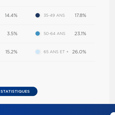
14.4%
17.8%
35-49 ANS
3.5%
23.1%
50-64 ANS
15.2%
26.0%
65 ANS ET +
 STATISTIQUES