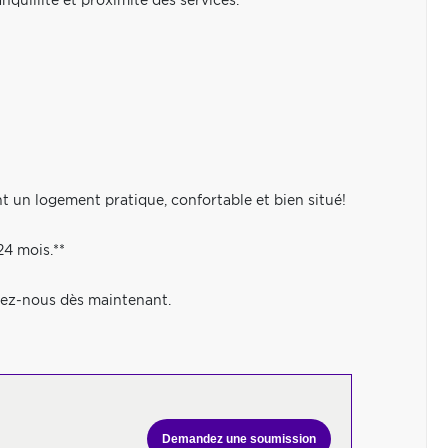
nquillité et proximité des services.
 un logement pratique, confortable et bien situé!
24 mois.**
ctez-nous dès maintenant.
Demandez une soumission