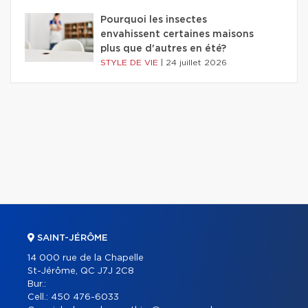
Pourquoi les insectes
envahissent certaines maisons
plus que d'autres en été?
STYLE DE VIE
|
24 juillet 2026
SAINT-JÉRÔME
14 000 rue de la Chapelle
St-Jérôme, QC J7J 2C8
Bur.:
Cell.:
450 476-6033