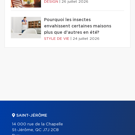
DESIGN
|
26 juillet 2026
Pourquoi les insectes
envahissent certaines maisons
plus que d'autres en été?
STYLE DE VIE
|
24 juillet 2026
SAINT-JÉRÔME
14 000 rue de la Chapelle
St-Jérôme, QC J7J 2C8