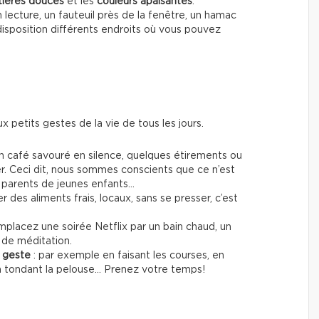
ières douces
et les
couleurs apaisantes
.
n lecture, un fauteuil près de la fenêtre, un hamac
 disposition différents endroits où vous pouvez
ux petits gestes de la vie de tous les jours.
n café savouré en silence, quelques étirements ou
r. Ceci dit, nous sommes conscients que ce n’est
st parents de jeunes enfants…
er des aliments frais, locaux, sans se presser, c’est
mplacez une soirée Netflix par un bain chaud, un
 de méditation.
e geste
: par exemple en faisant les courses, en
 en tondant la pelouse… Prenez votre temps!