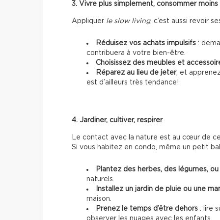
3. Vivre plus simplement, consommer moins
Appliquer
le slow living
, c’est aussi revoir
Réduisez vos achats impulsifs
: deman
contribuera à votre bien-être.
Choisissez des meubles et accessoir
Réparez au lieu de jeter
, et apprene
est d’ailleurs très tendance!
4. Jardiner, cultiver, respirer
Le contact avec la nature est au cœur de ce s
Si vous habitez en condo, même un petit bal
Plantez des herbes, des légumes, ou 
naturels.
Installez un jardin de pluie ou une m
maison.
Prenez le temps d’être dehors
: lire 
observer les nuages avec les enfants.