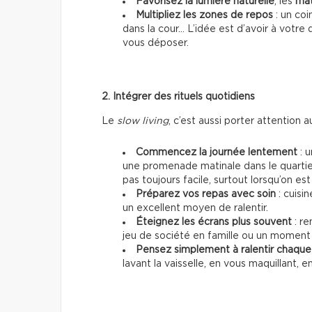
Favorisez la lumière naturelle
, les
mat
Multipliez les zones de repos
: un coi
dans la cour… L’idée est d’avoir à votre
vous déposer.
2. Intégrer des rituels quotidiens
Le
slow living
, c’est aussi porter attention a
Commencez la journée lentement
: u
une promenade matinale dans le quartie
pas toujours facile, surtout lorsqu’on e
Préparez vos repas avec soin
: cuisin
un excellent moyen de ralentir.
Éteignez les écrans plus souvent
: re
jeu de société en famille ou un moment
Pensez simplement à ralentir chaqu
lavant la vaisselle, en vous maquillant,