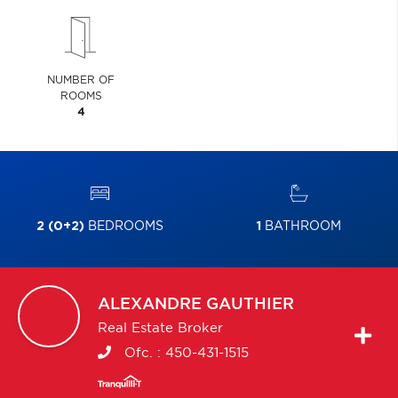
NUMBER OF
ROOMS
4
2 (0+2)
BEDROOMS
1
BATHROOM
ALEXANDRE
GAUTHIER
Real Estate Broker
Ofc. :
450-431-1515