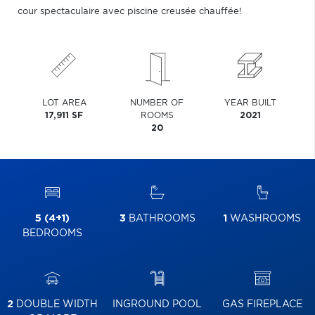
cour spectaculaire avec piscine creusée chauffée!
LOT AREA
NUMBER OF
YEAR BUILT
17,911 SF
ROOMS
2021
20
5 (4+1)
3
BATHROOMS
1
WASHROOMS
BEDROOMS
2
DOUBLE WIDTH
INGROUND POOL
GAS FIREPLACE