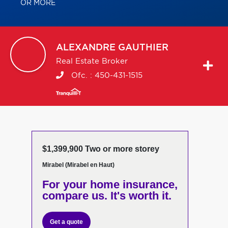
OR MORE
ALEXANDRE
GAUTHIER
Real Estate Broker
Ofc. :
450-431-1515
$1,399,900 Two or more storey
Mirabel (Mirabel en Haut)
For your home insurance,
compare us. It's worth it.
Get a quote