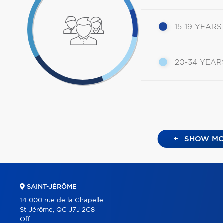
15-19 YEARS
20-34 YEAR
+
SHOW MO
SAINT-JÉRÔME
14 000 rue de la Chapelle
St-Jérôme, QC J7J 2C8
Off.: