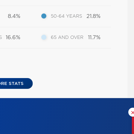
8.4%
21.8%
50-64 YEARS
16.6%
11.7%
S
65 AND OVER
RE STATS