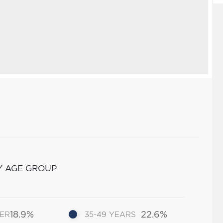
Y AGE GROUP
18.9%
22.6%
DER
35-49 YEARS